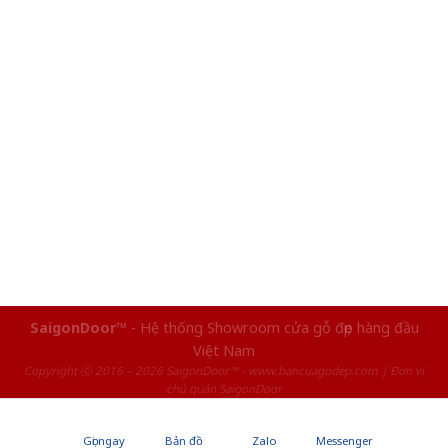
SaigonDoor™
- Hệ thống Showroom cửa gỗ đẹp hàng đầu
Việt Nam
Copyright ⓒ 2016 – 2026 SaigonDoor™ - www.bancuagodep.com | Đơn vị
chủ quản SaigonDoor
Gọi ngay
Bản đồ
Zalo
Messenger