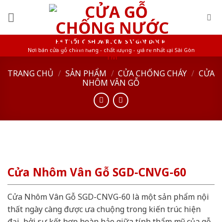
Skip
to
content
HỆ THỐNG SHOWROOM SAIGONDOOR
Nơi bán cửa gỗ chính hãng - chất lượng - giá rẻ nhất tại Sài Gòn
TRANG CHỦ
/
SẢN PHẨM
/
CỬA CHỐNG CHÁY
/
CỬA
NHÔM VÂN GỖ
Cửa Nhôm Vân Gỗ SGD-CNVG-60
Cửa Nhôm Vân Gỗ SGD-CNVG-60 là một sản phẩm nội
thất ngày càng được ưa chuộng trong kiến trúc hiện
đại, bởi sự kết hợp hoàn hảo giữa tính thẩm mỹ của gỗ