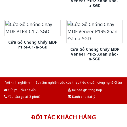
Veneer P1R2 Xoan Đào-
a-SGD
Cửa Gỗ Chống Cháy MDF
P1R4-C1-a-SGD
Cửa Gỗ Chống Cháy MDF
Veneer P1R5 Xoan Đào-
a-SGD
Với kinh nghiệm nhiêu năm nghiên cứu cửa theo tiêu chuẩn công nghệ Châu
Âu.Chúng tôi tự tin là nhà sản xuất & cung cấp hàng đầu tại Việt Nam!
Gửi yêu cầu tư vấn
Tải báo giá tổng hợp
Yêu cầu gọi lại (3 phút)
Dành cho đại lý
ĐỐI TÁC KHÁCH HÀNG