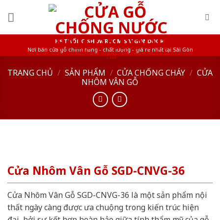
Skip
to
content
HỆ THỐNG SHOWROOM SAIGONDOOR
Nơi bán cửa gỗ chính hãng - chất lượng - giá rẻ nhất tại Sài Gòn
TRANG CHỦ
/
SẢN PHẨM
/
CỬA CHỐNG CHÁY
/
CỬA
NHÔM VÂN GỖ
Cửa Nhôm Vân Gỗ SGD-CNVG-36
Cửa Nhôm Vân Gỗ SGD-CNVG-36 là một sản phẩm nội
thất ngày càng được ưa chuộng trong kiến trúc hiện
đại, bởi sự kết hợp hoàn hảo giữa tính thẩm mỹ của gỗ