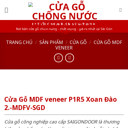
Skip
to
content
HỆ THỐNG SHOWROOM SAIGONDOOR
Nơi bán cửa gỗ chính hãng - chất lượng - giá rẻ nhất tại Sài Gòn
TRANG CHỦ
/
SẢN PHẨM
/
CỬA GỖ
/
CỬA GỖ MDF
VENEER
Cửa Gỗ MDF veneer P1R5 Xoan Đào
2.-MDFV-SGD
Cửa gỗ công nghiệp cao cấp SAIGONDOOR là thương