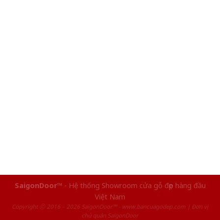
SaigonDoor™
- Hệ thống Showroom cửa gỗ đẹp hàng đầu
Việt Nam
Copyright ⓒ 2016 – 2026 SaigonDoor™ - www.bancuagodep.com | Đơn vị
chủ quản SaigonDoor