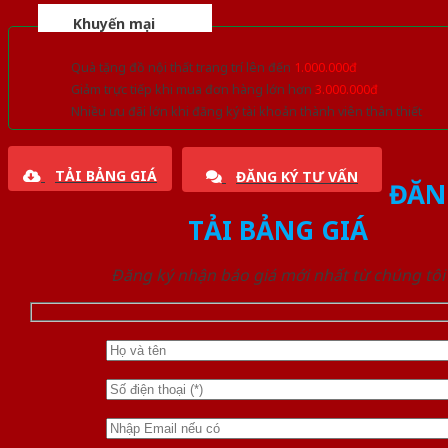
Khuyến mại
Quà tặng đồ nội thất trang trí lên đến
1.000.000đ
Giảm trực tiếp khi mua đơn hàng lớn hơn
3.000.000đ
Nhiều ưu đãi lớn khi đăng ký tài khoản thành viên thân thiết
TẢI BẢNG GIÁ
ĐĂNG KÝ TƯ VẤN
ĐĂN
TẢI BẢNG GIÁ
Đăng ký nhận báo giá mới nhất từ chúng tôi