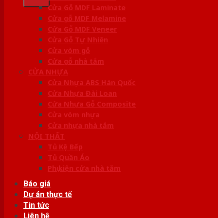
Cửa Gỗ MDF Laminate
Cửa gỗ MDF Melamine
Cửa Gỗ MDF Veneer
Cửa Gỗ Tự Nhiên
Cửa vòm gỗ
Cửa gỗ nhà tắm
CỬA NHỰA
Cửa Nhựa ABS Hàn Quốc
Cửa Nhựa Đài Loan
Cửa Nhựa Gỗ Composite
Cửa vòm nhựa
Cửa nhựa nhà tắm
NỘI THẤT
Tủ Kệ Bếp
Tủ Quần Áo
Phụ kiện cửa nhà tắm
Báo giá
Dự án thực tế
Tin tức
Liên hệ