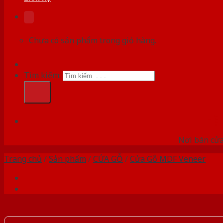
Chưa có sản phẩm trong giỏ hàng.
Tìm kiếm:
HỆ
Nơi bán cửa 
Trang chủ
/
Sản phẩm
/
CỬA GỖ
/
Cửa Gỗ MDF Veneer