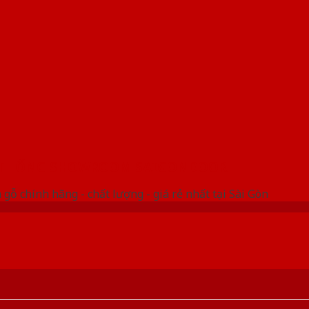
 THỐNG SHOWROOM SAIGONDOOR
gỗ chính hãng - chất lượng - giá rẻ nhất tại Sài Gòn