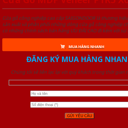
Cửa gỗ công nghiệp cao cấp SAIGONDOOR là thương hiệ
sản xuất và phân phối những dòng cửa gỗ công nghiệp ch
có những chính sách bán hàng ƯU ĐÃI CAO đi kèm với sự đ
MUA HÀNG NHANH
ĐĂNG KÝ MUA HÀNG NHAN
Chúng tôi sẽ liên lạc lại với quý khách trong thời gian