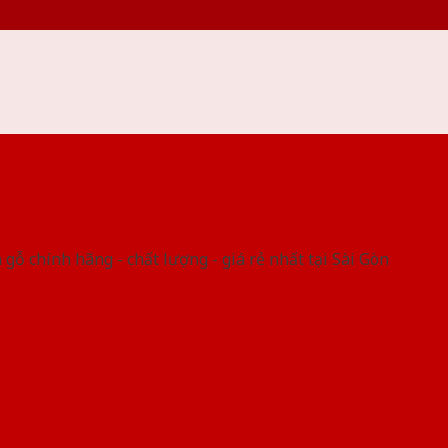
 THỐNG SHOWROOM SAIGONDOOR
gỗ chính hãng - chất lượng - giá rẻ nhất tại Sài Gòn