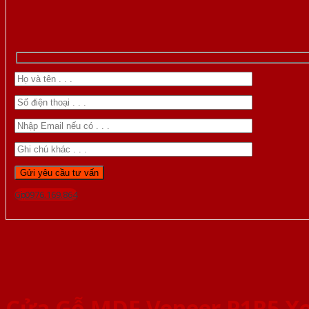
Gọi 0976.169.864
Cửa Gỗ MDF Veneer P1R5 X