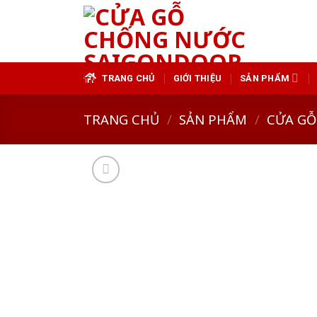
Skip
to
content
TRANG CHỦ
GIỚI THIỆU
SẢN PHẨM
TRANG CHỦ
/
SẢN PHẨM
/
CỬA GỖ