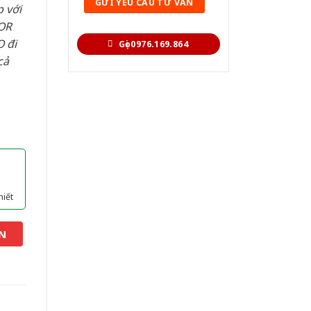
 với
OR
 đi
Gọi 0976.169.864
cả
hiết
N