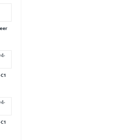
eer
-C1
-C1