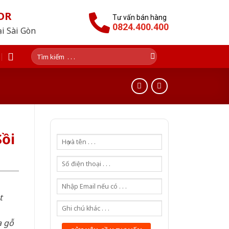
OR
Tư vấn bán hàng
0824.400.400
ại Sài Gòn
Tìm
kiếm:
ồi
t
a gỗ