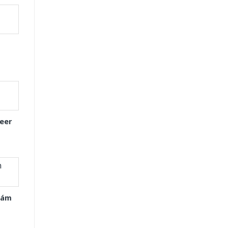
eer
Xám