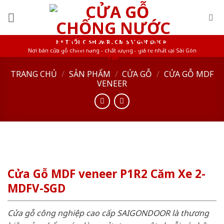
Skip
to
content
HỆ THỐNG SHOWROOM SAIGONDOOR
Nơi bán cửa gỗ chính hãng - chất lượng - giá rẻ nhất tại Sài Gòn
TRANG CHỦ
/
SẢN PHẨM
/
CỬA GỖ
/
CỬA GỖ MDF
VENEER
Cửa Gỗ MDF veneer P1R2 Căm Xe 2-
MDFV-SGD
Cửa gỗ công nghiệp cao cấp SAIGONDOOR là thương