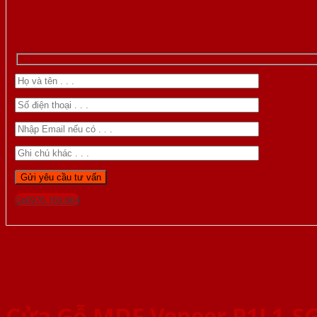
Gọi 0976.169.864
Cửa Gỗ MDF Veneer P1L1-S