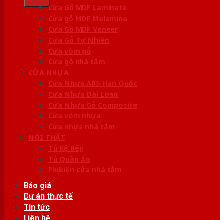
Cửa Gỗ MDF Laminate
Cửa gỗ MDF Melamine
Cửa Gỗ MDF Veneer
Cửa Gỗ Tự Nhiên
Cửa vòm gỗ
Cửa gỗ nhà tắm
CỬA NHỰA
Cửa Nhựa ABS Hàn Quốc
Cửa Nhựa Đài Loan
Cửa Nhựa Gỗ Composite
Cửa vòm nhựa
Cửa nhựa nhà tắm
NỘI THẤT
Tủ Kệ Bếp
Tủ Quần Áo
Phụ kiện cửa nhà tắm
Báo giá
Dự án thực tế
Tin tức
Liên hệ