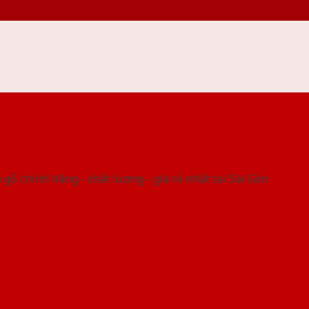
 THỐNG SHOWROOM SAIGONDOOR
gỗ chính hãng - chất lượng - giá rẻ nhất tại Sài Gòn