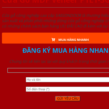
Cửa gỗ công nghiệp cao cấp SAIGONDOOR là thương hiệ
sản xuất và phân phối những dòng cửa gỗ công nghiệp ch
có những chính sách bán hàng ƯU ĐÃI CAO đi kèm với sự đ
MUA HÀNG NHANH
ĐĂNG KÝ MUA HÀNG NHAN
Chúng tôi sẽ liên lạc lại với quý khách trong thời gian