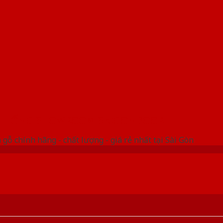
 THỐNG SHOWROOM SAIGONDOOR
gỗ chính hãng - chất lượng - giá rẻ nhất tại Sài Gòn