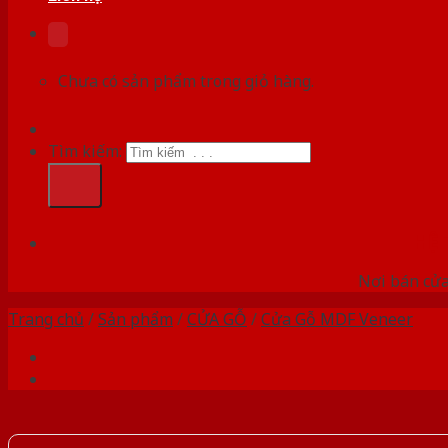
Chưa có sản phẩm trong giỏ hàng.
Tìm kiếm:
HỆ
Nơi bán cửa 
Trang chủ
/
Sản phẩm
/
CỬA GỖ
/
Cửa Gỗ MDF Veneer