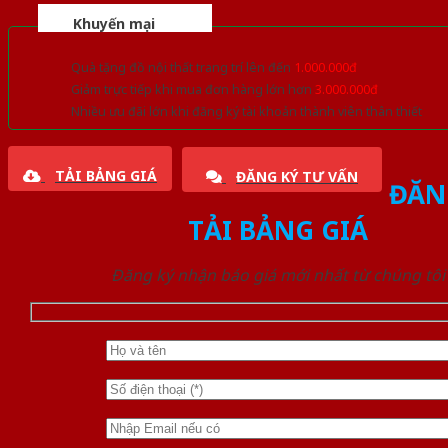
Khuyến mại
Quà tặng đồ nội thất trang trí lên đến
1.000.000đ
Giảm trực tiếp khi mua đơn hàng lớn hơn
3.000.000đ
Nhiều ưu đãi lớn khi đăng ký tài khoản thành viên thân thiết
TẢI BẢNG GIÁ
ĐĂNG KÝ TƯ VẤN
ĐĂN
TẢI BẢNG GIÁ
Đăng ký nhận báo giá mới nhất từ chúng tôi