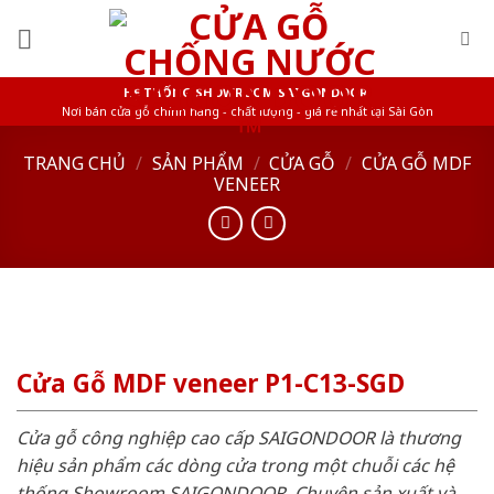
Skip
to
content
HỆ THỐNG SHOWROOM SAIGONDOOR
Nơi bán cửa gỗ chính hãng - chất lượng - giá rẻ nhất tại Sài Gòn
TRANG CHỦ
/
SẢN PHẨM
/
CỬA GỖ
/
CỬA GỖ MDF
VENEER
Cửa Gỗ MDF veneer P1-C13-SGD
Cửa gỗ công nghiệp cao cấp SAIGONDOOR là thương
hiệu sản phẩm các dòng cửa trong một chuỗi các hệ
thống Showroom SAIGONDOOR. Chuyên sản xuất và