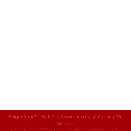
SaigonDoor™
- Hệ thống Showroom cửa gỗ đẹp hàng đầu
Việt Nam
Copyright ⓒ 2016 – 2026 SaigonDoor™ - www.bancuagodep.com | Đơn vị