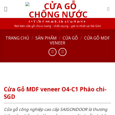
Skip
to
content
HỆ THỐNG SHOWROOM SAIGONDOOR
Nơi bán cửa gỗ chính hãng - chất lượng - giá rẻ nhất tại Sài Gòn
TRANG CHỦ
/
SẢN PHẨM
/
CỬA GỖ
/
CỬA GỖ MDF
VENEER
Cửa Gỗ MDF veneer O4-C1 Phào chi-
SGD
Cửa gỗ công nghiệp cao cấp SAIGONDOOR là thương