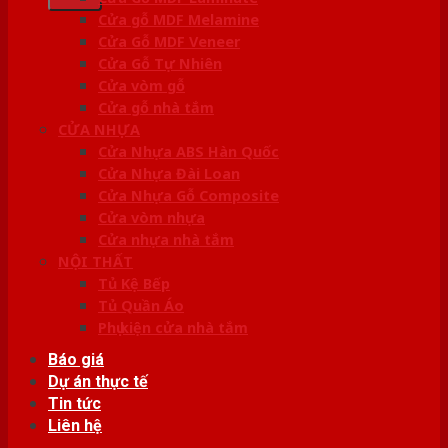
Cửa gỗ MDF Melamine
Cửa Gỗ MDF Veneer
Cửa Gỗ Tự Nhiên
Cửa vòm gỗ
Cửa gỗ nhà tắm
CỬA NHỰA
Cửa Nhựa ABS Hàn Quốc
Cửa Nhựa Đài Loan
Cửa Nhựa Gỗ Composite
Cửa vòm nhựa
Cửa nhựa nhà tắm
NỘI THẤT
Tủ Kệ Bếp
Tủ Quần Áo
Phụ kiện cửa nhà tắm
Báo giá
Dự án thực tế
Tin tức
Liên hệ