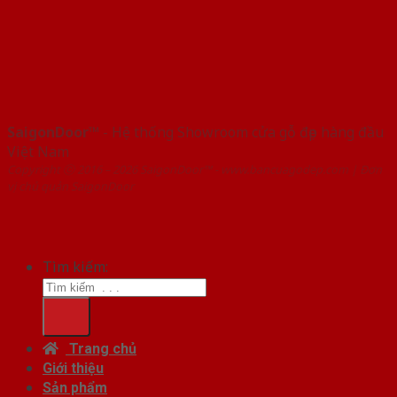
SaigonDoor™
- Hệ thống Showroom cửa gỗ đẹp hàng đầu
Việt Nam
Copyright ⓒ 2016 – 2026 SaigonDoor™ - www.bancuagodep.com | Đơn
vị chủ quản SaigonDoor
Tìm kiếm:
Trang chủ
Giới thiệu
Sản phẩm