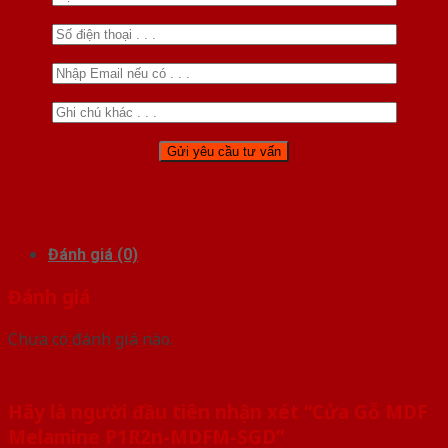
Đánh giá (0)
Đánh giá
Chưa có đánh giá nào.
Hãy là người đầu tiên nhận xét “Cửa Gỗ MDF
Melamine P1R2n-MDFM-SGD”