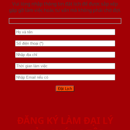
Vui lòng nhập thông tin đặt lịch để được sắp xếp
gặp gỡ làm việc hoăc tư vấn mà không phải chờ đợi.
ĐĂNG KÝ LÀM ĐẠI LÝ