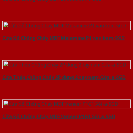
Cửa Gỗ Chống Cháy MDF Melamine P1 van kem-SGD
Cửa Thép Chống Cháy 2P dung 2 tay nam Cửa-a-SGD
Cửa Gỗ Chống Cháy MDF Veneer P1G1 Sồi-a-SGD