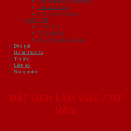
Cửa Nhựa Gỗ Composite
Cửa vòm nhựa
Cửa nhựa nhà tắm
NỘI THẤT
Tủ Kệ Bếp
Tủ Quần Áo
Phụ kiện cửa nhà tắm
Báo giá
Dự án thực tế
Tin tức
Liên hệ
Đăng nhập
ĐẶT LỊCH LÀM VIỆC / TƯ
VẤN