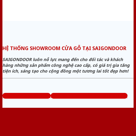
HỆ THỐNG SHOWROOM CỬA GỖ TẠI SAIGONDOOR
SAIGONDOOR luôn nỗ lực mang đến cho đối tác và khách
hàng những sản phẩm công nghệ cao cấp, có giá trị gia tăng
tiện ích, sáng tạo cho cộng đồng một tương lai tốt đẹp hơn!
www.bancuagodep.com
Tổng đài tư vấn miễn phí: 0824.400.400