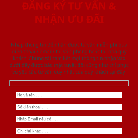
ĐĂNG KÝ TƯ VẤN &
NHẬN ƯU ĐÃI
Nhập thông tin để nhận được tư vấn miễn phí qua
điện thoại / email/ tại văn phòng hoặc tại nhà quý
khách. Chúng tôi cam kết mọi thông tin nhập vào
dưới đây được bảo mật tuyệt đối cũng như chỉ phục
vụ yêu cầu tư vấn duy nhất của quý khách tại đây.