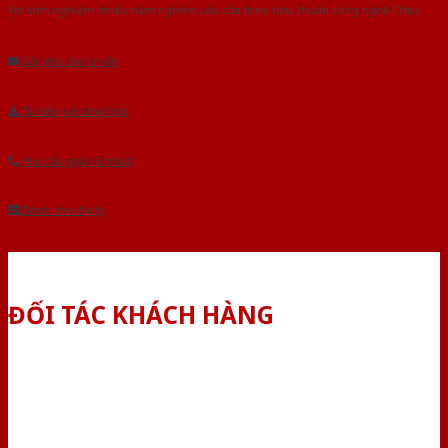
Với kinh nghiệm nhiêu năm nghiên cứu cửa theo tiêu chuẩn công nghệ Châu
Âu.Chúng tôi tự tin là nhà sản xuất & cung cấp hàng đầu tại Việt Nam!
Gửi yêu cầu tư vấn
Tải báo giá tổng hợp
Yêu cầu gọi lại (3 phút)
Dành cho đại lý
ĐỐI TÁC KHÁCH HÀNG