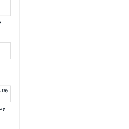
o
tay