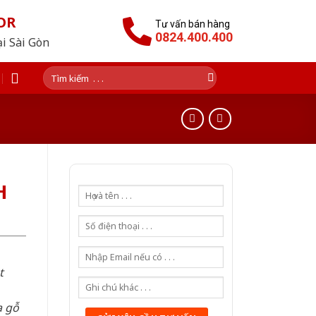
OR
Tư vấn bán hàng
0824.400.400
ại Sài Gòn
Tìm
kiếm:
H
t
a gỗ