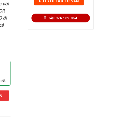
 với
OR
 đi
Gọi 0976.169.864
cả
hiết
N