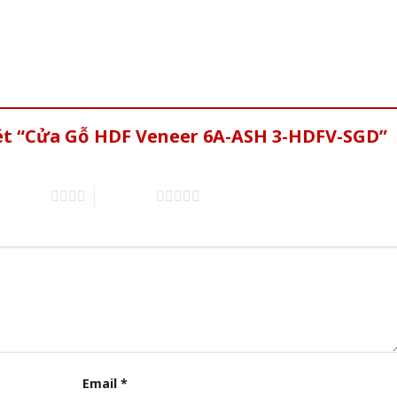
xét “Cửa Gỗ HDF Veneer 6A-ASH 3-HDFV-SGD”
of 5 stars
5 of 5 stars
Email
*