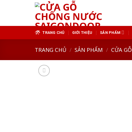
Skip
to
content
TRANG CHỦ
GIỚI THIỆU
SẢN PHẨM
TRANG CHỦ
/
SẢN PHẨM
/
CỬA GỖ