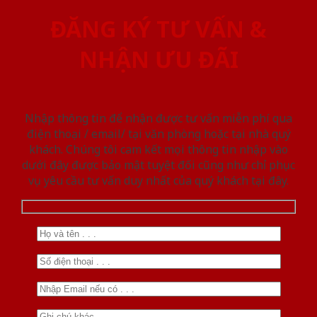
ĐĂNG KÝ TƯ VẤN &
NHẬN ƯU ĐÃI
Nhập thông tin để nhận được tư vấn miễn phí qua
điện thoại / email/ tại văn phòng hoặc tại nhà quý
khách. Chúng tôi cam kết mọi thông tin nhập vào
dưới đây được bảo mật tuyệt đối cũng như chỉ phục
vụ yêu cầu tư vấn duy nhất của quý khách tại đây.