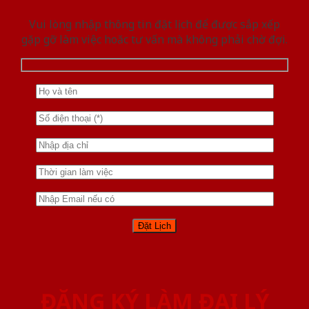
Vui lòng nhập thông tin đặt lịch để được sắp xếp
gặp gỡ làm việc hoăc tư vấn mà không phải chờ đợi.
ĐĂNG KÝ LÀM ĐẠI LÝ