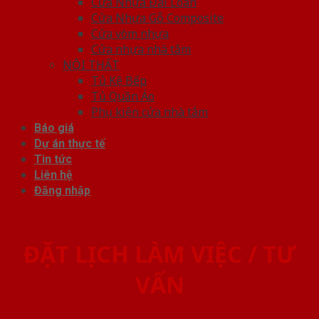
Cửa Nhựa Đài Loan
Cửa Nhựa Gỗ Composite
Cửa vòm nhựa
Cửa nhựa nhà tắm
NỘI THẤT
Tủ Kệ Bếp
Tủ Quần Áo
Phụ kiện cửa nhà tắm
Báo giá
Dự án thực tế
Tin tức
Liên hệ
Đăng nhập
ĐẶT LỊCH LÀM VIỆC / TƯ
VẤN