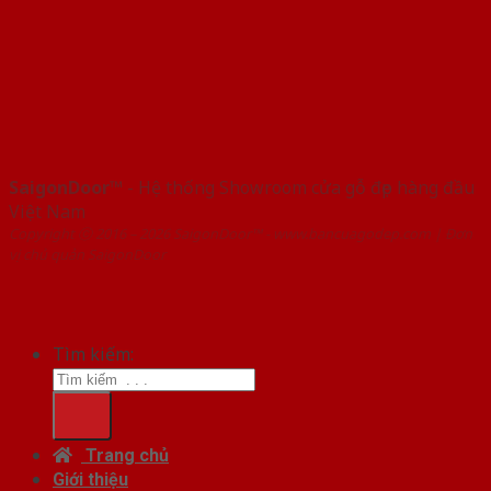
SaigonDoor™
- Hệ thống Showroom cửa gỗ đẹp hàng đầu
Việt Nam
Copyright ⓒ 2016 – 2026 SaigonDoor™ - www.bancuagodep.com | Đơn
vị chủ quản SaigonDoor
Tìm kiếm:
Trang chủ
Giới thiệu