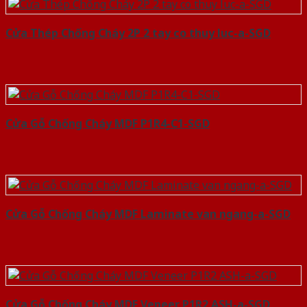
Cửa Thép Chống Cháy 2P 2 tay co thuy luc-a-SGD
Cửa Gỗ Chống Cháy MDF P1R4-C1-SGD
Cửa Gỗ Chống Cháy MDF Laminate van ngang-a-SGD
Cửa Gỗ Chống Cháy MDF Veneer P1R2 ASH-a-SGD