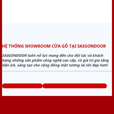
HỆ THỐNG SHOWROOM CỬA GỖ TẠI SAIGONDOOR
SAIGONDOOR luôn nỗ lực mang đến cho đối tác và khách
hàng những sản phẩm công nghệ cao cấp, có giá trị gia tăng
tiện ích, sáng tạo cho cộng đồng một tương lai tốt đẹp hơn!
www.bancuagodep.com
Tổng đài tư vấn miễn phí: 0824.400.400