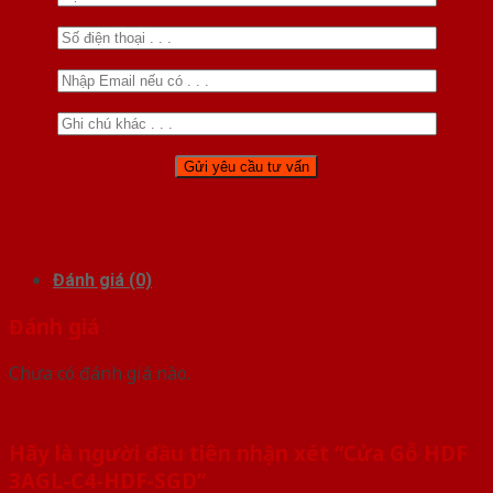
Đánh giá (0)
Đánh giá
Chưa có đánh giá nào.
Hãy là người đầu tiên nhận xét “Cửa Gỗ HDF
3AGL-C4-HDF-SGD”