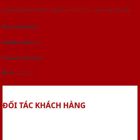
Với kinh nghiệm nhiêu năm nghiên cứu cửa theo tiêu chuẩn công nghệ Châu
Âu.Chúng tôi tự tin là nhà sản xuất & cung cấp hàng đầu tại Việt Nam!
Gửi yêu cầu tư vấn
Tải báo giá tổng hợp
Yêu cầu gọi lại (3 phút)
Dành cho đại lý
ĐỐI TÁC KHÁCH HÀNG