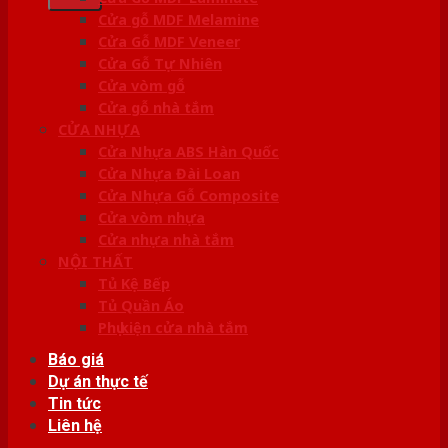
Cửa gỗ MDF Melamine
Cửa Gỗ MDF Veneer
Cửa Gỗ Tự Nhiên
Cửa vòm gỗ
Cửa gỗ nhà tắm
CỬA NHỰA
Cửa Nhựa ABS Hàn Quốc
Cửa Nhựa Đài Loan
Cửa Nhựa Gỗ Composite
Cửa vòm nhựa
Cửa nhựa nhà tắm
NỘI THẤT
Tủ Kệ Bếp
Tủ Quần Áo
Phụ kiện cửa nhà tắm
Báo giá
Dự án thực tế
Tin tức
Liên hệ