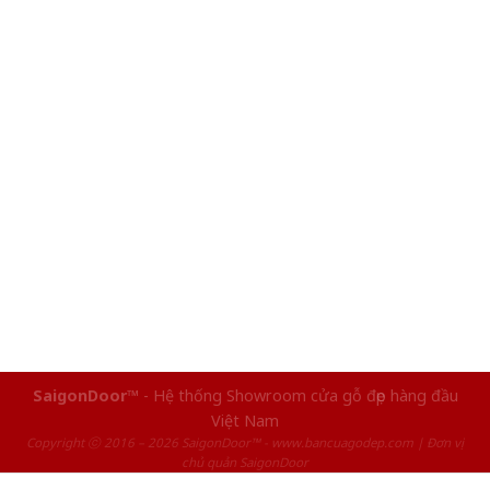
SaigonDoor™
- Hệ thống Showroom cửa gỗ đẹp hàng đầu
Việt Nam
Copyright ⓒ 2016 – 2026 SaigonDoor™ - www.bancuagodep.com | Đơn vị
chủ quản SaigonDoor