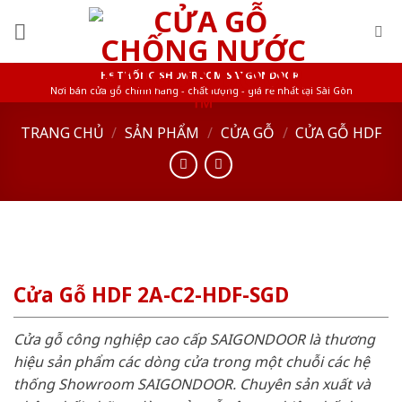
Skip
to
content
HỆ THỐNG SHOWROOM SAIGONDOOR
Nơi bán cửa gỗ chính hãng - chất lượng - giá rẻ nhất tại Sài Gòn
TRANG CHỦ
/
SẢN PHẨM
/
CỬA GỖ
/
CỬA GỖ HDF
Cửa Gỗ HDF 2A-C2-HDF-SGD
Cửa gỗ công nghiệp cao cấp SAIGONDOOR là thương
hiệu sản phẩm các dòng cửa trong một chuỗi các hệ
thống Showroom SAIGONDOOR. Chuyên sản xuất và