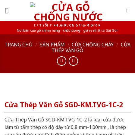
Skip
to
content
HỆ THỐNG SHOWROOM SAIGONDOOR
Nơi bán cửa gỗ chính hãng - chất lượng - giá rẻ nhất tại Sài Gòn
TRANG CHỦ
/
SẢN PHẨM
/
CỬA CHỐNG CHÁY
/
CỬA
THÉP VÂN GỖ
Cửa Thép Vân Gỗ SGD-KM.TVG-1C-2
Cửa Thép Vân Gỗ SGD-KM.TVG-1C-2 là loại cửa được
làm từ tấm thép có độ dày từ 0,8 mm-1.00mm , là thép
cao cấp được sơn tĩnh điện nhằm chống hoen gỉ, trầy