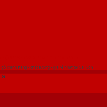
 THỐNG SHOWROOM SAIGONDOOR
gỗ chính hãng - chất lượng - giá rẻ nhất tại Sài Gòn
ite