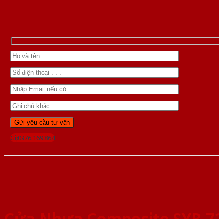
Gọi 0976.169.864
Cửa Nhựa Composite SYB 7