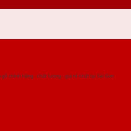
 THỐNG SHOWROOM SAIGONDOOR
gỗ chính hãng - chất lượng - giá rẻ nhất tại Sài Gòn