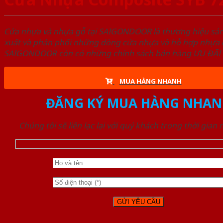
Cửa nhựa và nhựa gỗ tại SAIGONDOOR là thương hiệu s
xuất và phân phối những dòng cửa nhựa và hỗ hợp nhựa ch
SAIGONDOOR còn có những chính sách bán hàng ƯU ĐÃI CAO
MUA HÀNG NHANH
ĐĂNG KÝ MUA HÀNG NHAN
Chúng tôi sẽ liên lạc lại với quý khách trong thời gian