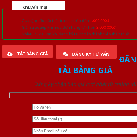
Khuyến mại
Quà tặng đồ nội thất trang trí lên đến
1.000.000đ
Giảm trực tiếp khi mua đơn hàng lớn hơn
3.000.000đ
Nhiều ưu đãi lớn khi đăng ký tài khoản thành viên thân thiết
TẢI BẢNG GIÁ
ĐĂNG KÝ TƯ VẤN
ĐĂN
TẢI BẢNG GIÁ
Đăng ký nhận báo giá mới nhất từ chúng tôi