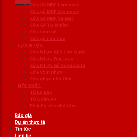
Cửa Gỗ MDF Laminate
Cửa gỗ MDF Melamine
Cửa Gỗ MDF Veneer
Cửa Gỗ Tự Nhiên
Cửa vòm gỗ
Cửa gỗ nhà tắm
CỬA NHỰA
Cửa Nhựa ABS Hàn Quốc
Cửa Nhựa Đài Loan
Cửa Nhựa Gỗ Composite
Cửa vòm nhựa
Cửa nhựa nhà tắm
NỘI THẤT
Tủ Kệ Bếp
Tủ Quần Áo
Phụ kiện cửa nhà tắm
Báo giá
Dự án thực tế
Tin tức
Liên hệ