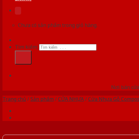
Chưa có sản phẩm trong giỏ hàng.
Tìm kiếm:
HỆ
Nơi bán cửa 
Trang chủ
/
Sản phẩm
/
CỬA NHỰA
/
Cửa Nhựa Gỗ Compos