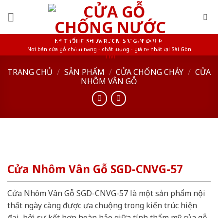
Skip
to
content
HỆ THỐNG SHOWROOM SAIGONDOOR
Nơi bán cửa gỗ chính hãng - chất lượng - giá rẻ nhất tại Sài Gòn
TRANG CHỦ
/
SẢN PHẨM
/
CỬA CHỐNG CHÁY
/
CỬA
NHÔM VÂN GỖ
Cửa Nhôm Vân Gỗ SGD-CNVG-57
Cửa Nhôm Vân Gỗ SGD-CNVG-57 là một sản phẩm nội
thất ngày càng được ưa chuộng trong kiến trúc hiện
đại, bởi sự kết hợp hoàn hảo giữa tính thẩm mỹ của gỗ