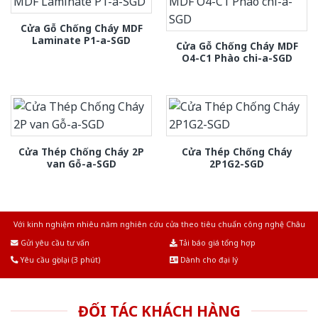
Cửa Gỗ Chống Cháy MDF
Laminate P1-a-SGD
Cửa Gỗ Chống Cháy MDF
O4-C1 Phào chi-a-SGD
Cửa Thép Chống Cháy 2P
Cửa Thép Chống Cháy
van Gỗ-a-SGD
2P1G2-SGD
Với kinh nghiệm nhiêu năm nghiên cứu cửa theo tiêu chuẩn công nghệ Châu
Âu.Chúng tôi tự tin là nhà sản xuất & cung cấp hàng đầu tại Việt Nam!
Gửi yêu cầu tư vấn
Tải báo giá tổng hợp
Yêu cầu gọi lại (3 phút)
Dành cho đại lý
ĐỐI TÁC KHÁCH HÀNG