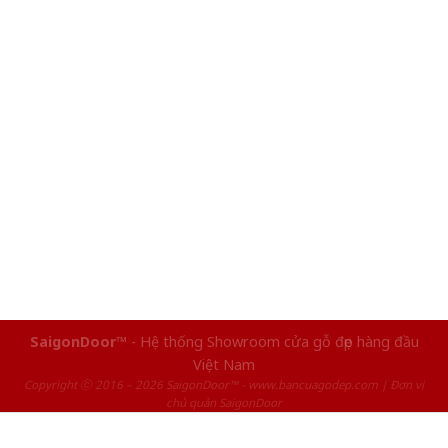
SaigonDoor™
- Hệ thống Showroom cửa gỗ đẹp hàng đầu
Việt Nam
Copyright ⓒ 2016 – 2026 SaigonDoor™ - www.bancuagodep.com | Đơn vị
chủ quản SaigonDoor