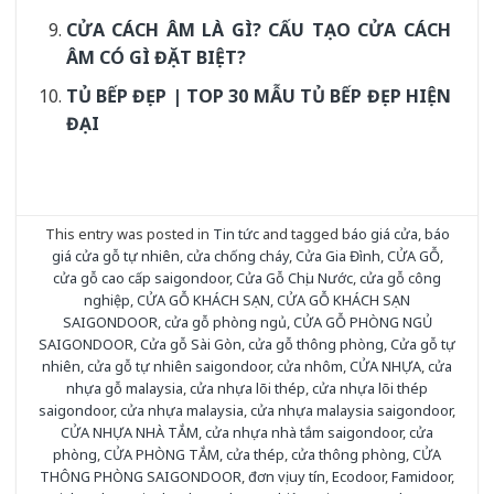
CỬA CÁCH ÂM LÀ GÌ? CẤU TẠO CỬA CÁCH
ÂM CÓ GÌ ĐẶT BIỆT?
TỦ BẾP ĐẸP | TOP 30 MẪU TỦ BẾP ĐẸP HIỆN
ĐẠI
This entry was posted in
Tin tức
and tagged
báo giá cửa
,
báo
giá cửa gỗ tự nhiên
,
cửa chống cháy
,
Cửa Gia Đình
,
CỬA GỖ
,
cửa gỗ cao cấp saigondoor
,
Cửa Gỗ Chịu Nước
,
cửa gỗ công
nghiệp
,
CỬA GỖ KHÁCH SẠN
,
CỬA GỖ KHÁCH SẠN
SAIGONDOOR
,
cửa gỗ phòng ngủ
,
CỬA GỖ PHÒNG NGỦ
SAIGONDOOR
,
Cửa gỗ Sài Gòn
,
cửa gỗ thông phòng
,
Cửa gỗ tự
nhiên
,
cửa gỗ tự nhiên saigondoor
,
cửa nhôm
,
CỬA NHỰA
,
cửa
nhựa gỗ malaysia
,
cửa nhựa lõi thép
,
cửa nhựa lõi thép
saigondoor
,
cửa nhựa malaysia
,
cửa nhựa malaysia saigondoor
,
CỬA NHỰA NHÀ TẮM
,
cửa nhựa nhà tắm saigondoor
,
cửa
phòng
,
CỬA PHÒNG TẮM
,
cửa thép
,
cửa thông phòng
,
CỬA
THÔNG PHÒNG SAIGONDOOR
,
đơn vị uy tín
,
Ecodoor
,
Famidoor
,