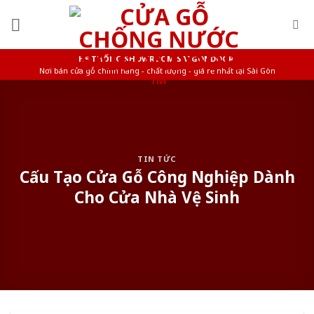
Skip
to
content
HỆ THỐNG SHOWROOM SAIGONDOOR
Nơi bán cửa gỗ chính hãng - chất lượng - giá rẻ nhất tại Sài Gòn
TIN TỨC
Cấu Tạo Cửa Gỗ Công Nghiệp Dành
Cho Cửa Nhà Vệ Sinh