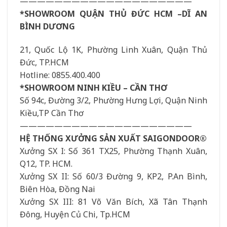
————————————————————
*SHOWROOM QUẬN THỦ ĐỨC HCM –DĨ AN
BÌNH DƯƠNG
21, Quốc Lộ 1K, Phường Linh Xuân, Quận Thủ
Đức, TP.HCM
Hotline: 0855.400.400
*SHOWROOM NINH KIỀU – CẦN THƠ
Số 94c, Đường 3/2, Phường Hưng Lợi, Quận Ninh
Kiều,TP Cần Thơ
————————————————————
HỆ THỐNG XƯỞNG SẢN XUẤT SAIGONDOOR®
Xưởng SX I: Số 361 TX25, Phường Thạnh Xuân,
Q12, TP. HCM.
Xưởng SX II: Số 60/3 Đường 9, KP2, P.An Bình,
Biên Hòa, Đồng Nai
Xưởng SX III: 81 Võ Văn Bích, Xã Tân Thạnh
Đông, Huyện Củ Chi, Tp.HCM