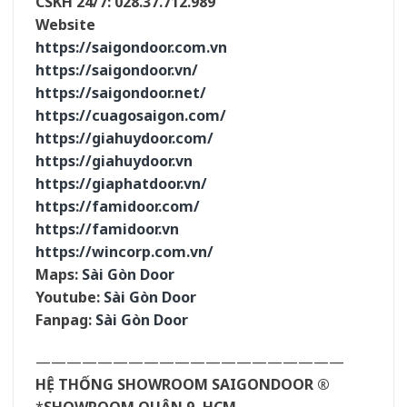
CSKH 24/7: 028.37.712.989
Website
https://saigondoor.com.vn
https://saigondoor.vn/
https://saigondoor.net/
https://cuagosaigon.com/
https://giahuydoor.com/
https://giahuydoor.vn
https://giaphatdoor.vn/
https://famidoor.com/
https://famidoor.vn
https://wincorp.com.vn/
Maps:
Sài Gòn Door
Youtube:
Sài Gòn Door
Fanpag:
Sài Gòn Door
————————————————————
HỆ THỐNG SHOWROOM SAIGONDOOR ®
*
SHOWROOM QUẬN 9, HCM