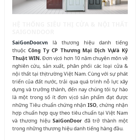
HỆ THỐNG SIÊU THỊ CỬA & NỘI THẤT
SAIGONDOOR
SaiGonDoor.vn
là thương hiệu danh tiếng
thuộc
Công Ty CP Thương Mại Dịch Vụ Và Kỹ
Thuật WIN.
Đơn vị có hơn 10 năm chuyên môn về
nghiên cứu, sản xuất, phân phối các loại cửa &
nội thất tại thị trường Việt Nam. Cùng với sự phát
triển của đất nước, trải qua quá trình nỗ lực xây
dựng và trưởng thành, đến nay chúng tôi tự hào
là một trong số ít đơn vị có sản phẩm đạt được
những Tiêu chuẩn chứng nhận
ISO
, chứng nhận
hợp chuẩn hợp quy theo tiêu chuẩn tại Việt Nam
và thương hiệu
SaiGonDoor
đã trở thành một
trong những thương hiệu danh tiếng hàng đầu.