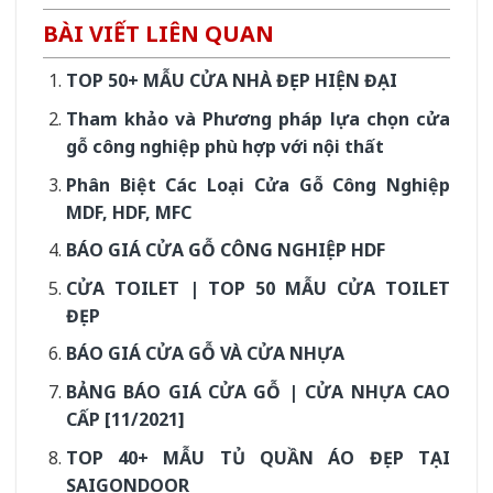
BÀI VIẾT LIÊN QUAN
TOP 50+ MẪU CỬA NHÀ ĐẸP HIỆN ĐẠI
Tham khảo và Phương pháp lựa chọn cửa
gỗ công nghiệp phù hợp với nội thất
Phân Biệt Các Loại Cửa Gỗ Công Nghiệp
MDF, HDF, MFC
BÁO GIÁ CỬA GỖ CÔNG NGHIỆP HDF
CỬA TOILET | TOP 50 MẪU CỬA TOILET
ĐẸP
BÁO GIÁ CỬA GỖ VÀ CỬA NHỰA
BẢNG BÁO GIÁ CỬA GỖ | CỬA NHỰA CAO
CẤP [11/2021]
TOP 40+ MẪU TỦ QUẦN ÁO ĐẸP TẠI
SAIGONDOOR