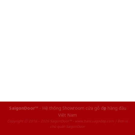
SaigonDoor™
- Hệ thống Showroom cửa gỗ đẹp hàng đầu
Việt Nam
Copyright ⓒ 2016 – 2026 SaigonDoor™ - www.bancuagodep.com | Đơn vị
chủ quản SaigonDoor